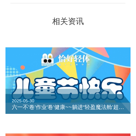
相关资讯
2025-05-30
六一不'卷’作业'卷’健康~~躺进“轻盈魔法舱’超享瘦