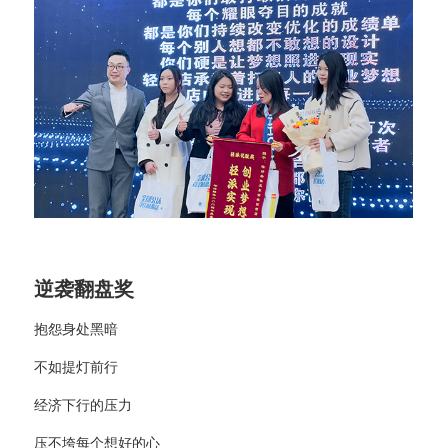
逆袭翻盘奖
抱怨身处黑暗
不如提灯前行
经济下行的压力
压不垮每个想好的心